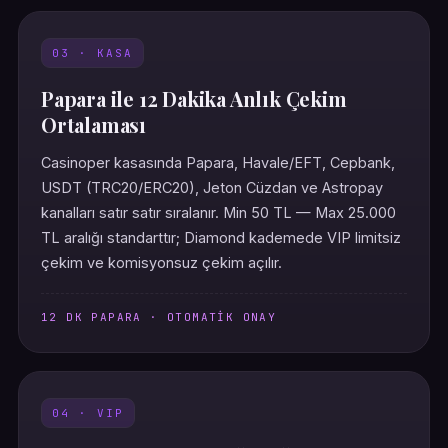
03 · KASA
Papara ile 12 Dakika Anlık Çekim
Ortalaması
Casinoper kasasında Papara, Havale/EFT, Cepbank,
USDT (TRC20/ERC20), Jeton Cüzdan ve Astropay
kanalları satır satır sıralanır. Min 50 TL — Max 25.000
TL aralığı standarttır; Diamond kademede VIP limitsiz
çekim ve komisyonsuz çekim açılır.
12 DK PAPARA · OTOMATIK ONAY
04 · VIP