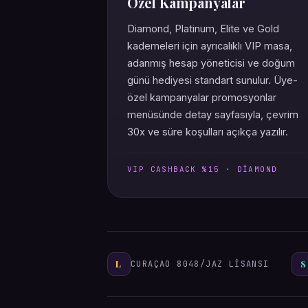
Özel Kampanyalar
Diamond, Platinum, Elite ve Gold
kademeleri için ayrıcalıklı VIP masa,
adanmış hesap yöneticisi ve doğum
günü hediyesi standart sunulur. Üye-
özel kampanyalar promosyonlar
menüsünde detay sayfasıyla, çevrim
30x ve süre koşulları açıkça yazılır.
VIP CASHBACK %15 · DIAMOND
L
S
CURAÇAO 8048/JAZ LISANSI