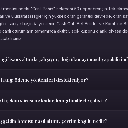
t menüsündeki "Canlı Bahis" sekmesi 50+ spor branşını tek ekrand
rı ve uluslararası ligler için yüksek oran garantisi devrede, oran sat
re saniye başında yenilenir. Cash Out, Bet Builder ve Kombine 
e canlı oturumların tamamında aktiftir; açık kuponu o anki piyasa d
abilirsiniz.
gi lisans altında çalışıyor, doğrulamayı nasıl yapabilirim
 hangi ödeme yöntemleri destekleniyor?
lı çekim süresi ne kadar, hangi limitlerle çalışır?
geldin bonusu nasıl alınır, çevrim koşulu nedir?