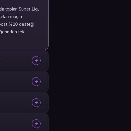
a toplar. Süper Lig,
ırları maçın
Boost %20 desteği
eğerinden tek
+
?
+
+
+