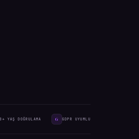
G
8+ YAŞ DOĞRULAMA
GDPR UYUMLU