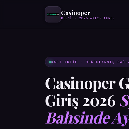
Casinoper
RESMÎ · 2026 AKTIF ADRES
KAPI AKTIF · DOĞRULANMIŞ BAĞL
Casinoper G
Giriş 2026
S
Bahsinde Ayr