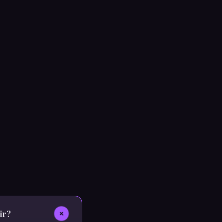
+
ir?