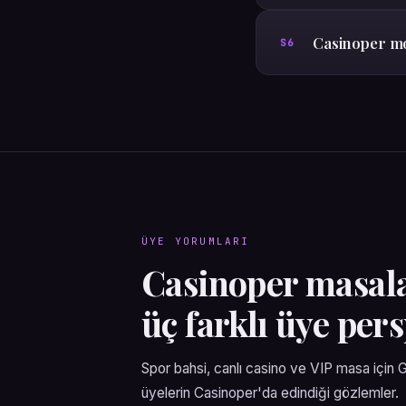
Casinoper mo
S6
ÜYE YORUMLARI
Casinoper masala
üç farklı üye pers
Spor bahsi, canlı casino ve VIP masa için 
üyelerin Casinoper'da edindiği gözlemler.