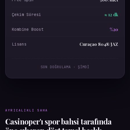
≈ 12 dk
Çekim Süresi
%20
Kombine Boost
Curaçao 8048/JAZ
Lisans
SON DOĞRULAMA · ŞİMDİ
AYRICALIKLI SAHA
Casinoper'ı spor bahsi tarafında