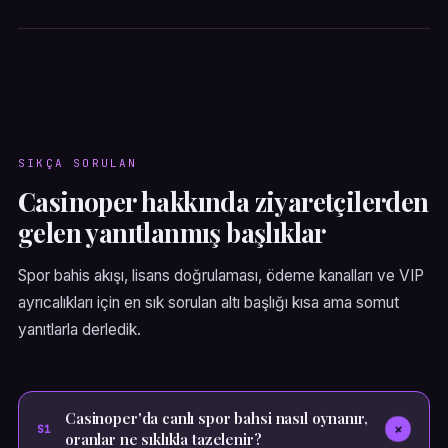
SIKÇA SORULAN
Casinoper hakkında ziyaretçilerden
gelen yanıtlanmış başlıklar
Spor bahis akışı, lisans doğrulaması, ödeme kanalları ve VIP
ayrıcalıkları için en sık sorulan altı başlığı kısa ama somut
yanıtlarla derledik.
Casinoper'da canlı spor bahsi nasıl oynanır,
+
S1
oranlar ne sıklıkla tazelenir?