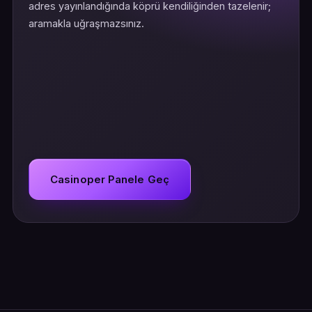
adres yayınlandığında köprü kendiliğinden tazelenir;
aramakla uğraşmazsınız.
Casinoper Panele Geç