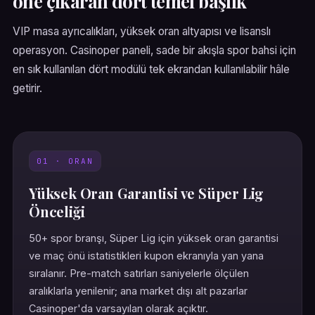
öne çıkaran dört temel başlık
VIP masa ayrıcalıkları, yüksek oran altyapısı ve lisanslı
operasyon. Casinoper paneli, sade bir akışla spor bahsi için
en sık kullanılan dört modülü tek ekrandan kullanılabilir hâle
getirir.
01 · ORAN
Yüksek Oran Garantisi ve Süper Lig
Önceliği
50+ spor branşı, Süper Lig için yüksek oran garantisi
ve maç önü istatistikleri kupon ekranıyla yan yana
sıralanır. Pre-match satırları saniyelerle ölçülen
aralıklarla yenilenir; ana market dışı alt pazarlar
Casinoper'da varsayılan olarak açıktır.