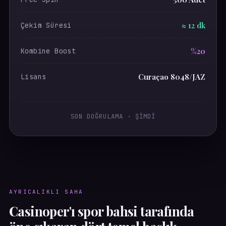
≈ 12 dk
Çekim Süresi
%20
Kombine Boost
Curaçao 8048/JAZ
Lisans
SON DOĞRULAMA · ŞİMDİ
AYRICALIKLI SAHA
Casinoper'ı spor bahsi tarafında