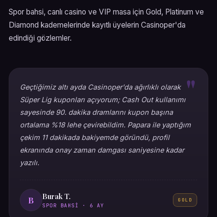
Spor bahsi, canlı casino ve VIP masa için Gold, Platinum ve
Diamond kademelerinde kayıtlı üyelerin Casinoper'da
edindiği gözlemler.
Geçtiğimiz altı ayda Casinoper'da ağırlıklı olarak
Süper Lig kuponları açıyorum; Cash Out kullanımı
sayesinde 90. dakika dramlarını kupon başına
ortalama %18 lehe çevirebildim. Papara ile yaptığım
çekim 11 dakikada bakiyemde göründü, profil
ekranında onay zaman damgası saniyesine kadar
yazılı.
Burak T.
B
GOLD
SPOR BAHSI · 6 AY