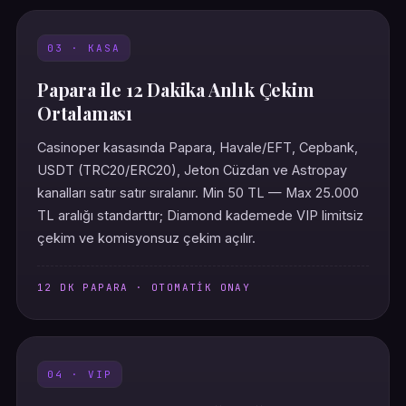
03 · KASA
Papara ile 12 Dakika Anlık Çekim
Ortalaması
Casinoper kasasında Papara, Havale/EFT, Cepbank,
USDT (TRC20/ERC20), Jeton Cüzdan ve Astropay
kanalları satır satır sıralanır. Min 50 TL — Max 25.000
TL aralığı standarttır; Diamond kademede VIP limitsiz
çekim ve komisyonsuz çekim açılır.
12 DK PAPARA · OTOMATIK ONAY
04 · VIP