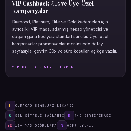
VIP Cashback %15 ve Üye-Özel
Kampanyalar
Diamond, Platinum, Elite ve Gold kademeleri için
ayrıcalıklı VIP masa, adanmış hesap yöneticisi ve
doğum günü hediyesi standart sunulur. Üye-özel
kampanyalar promosyonlar menüsünde detay
sayfasıyla, çevrim 30x ve süre koşulları açıkça yazılır.
VIP CASHBACK %15 · DIAMOND
L
CURAÇAO 8048/JAZ LISANSI
S
R
SSL ŞIFRELI BAĞLANTI
RNG SERTIFIKASI
18
G
18+ YAŞ DOĞRULAMA
GDPR UYUMLU