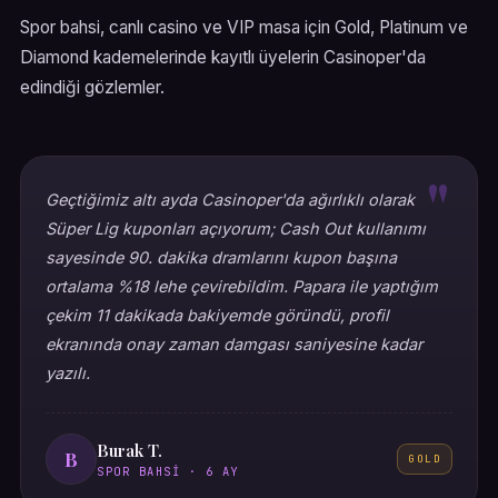
Spor bahsi, canlı casino ve VIP masa için Gold, Platinum ve
Diamond kademelerinde kayıtlı üyelerin Casinoper'da
edindiği gözlemler.
Geçtiğimiz altı ayda Casinoper'da ağırlıklı olarak
Süper Lig kuponları açıyorum; Cash Out kullanımı
sayesinde 90. dakika dramlarını kupon başına
ortalama %18 lehe çevirebildim. Papara ile yaptığım
çekim 11 dakikada bakiyemde göründü, profil
ekranında onay zaman damgası saniyesine kadar
yazılı.
Burak T.
B
GOLD
SPOR BAHSI · 6 AY