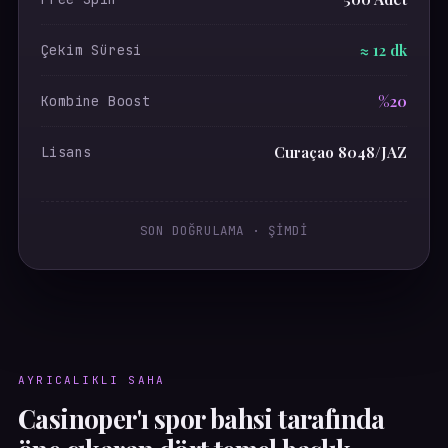
≈ 12 dk
Çekim Süresi
%20
Kombine Boost
Curaçao 8048/JAZ
Lisans
SON DOĞRULAMA · ŞİMDİ
AYRICALIKLI SAHA
Casinoper'ı spor bahsi tarafında