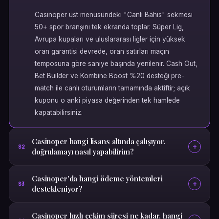
Casinoper üst menüsündeki "Canlı Bahis" sekmesi
50+ spor branşını tek ekranda toplar. Süper Lig,
Avrupa kupaları ve uluslararası ligler için yüksek
oran garantisi devrede, oran satırları maçın
temposuna göre saniye başında yenilenir. Cash Out,
Bet Builder ve Kombine Boost %20 desteği pre-
match ile canlı oturumların tamamında aktiftir; açık
kuponu o anki piyasa değerinden tek hamlede
kapatabilirsiniz.
Casinoper hangi lisans altında çalışıyor,
+
S2
doğrulamayı nasıl yapabilirim?
Casinoper'da hangi ödeme yöntemleri
+
S3
destekleniyor?
Casinoper hızlı çekim süresi ne kadar, hangi