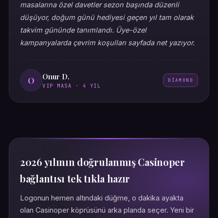
masalarına özel davetler sezon başında düzenli
düşüyor, doğum günü hediyesi geçen yıl tam olarak
takvim gününde tanımlandı. Üye-özel
kampanyalarda çevrim koşulları sayfada net yazıyor.
Onur D.
O
DIAMOND
VIP MASA · 4 YIL
2026 yılının doğrulanmış Casinoper
bağlantısı tek tıkla hazır
Logonun hemen altındaki düğme, o dakika ayakta
olan Casinoper köprüsünü arka planda seçer. Yeni bir