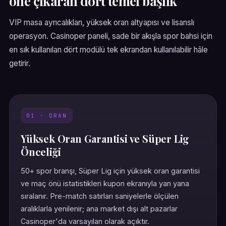
öne çıkaran dört temel başlık
VIP masa ayrıcalıkları, yüksek oran altyapısı ve lisanslı
operasyon. Casinoper paneli, sade bir akışla spor bahsi için
en sık kullanılan dört modülü tek ekrandan kullanılabilir hâle
getirir.
01 · ORAN
Yüksek Oran Garantisi ve Süper Lig
Önceliği
50+ spor branşı, Süper Lig için yüksek oran garantisi
ve maç önü istatistikleri kupon ekranıyla yan yana
sıralanır. Pre-match satırları saniyelerle ölçülen
aralıklarla yenilenir; ana market dışı alt pazarlar
Casinoper'da varsayılan olarak açıktır.