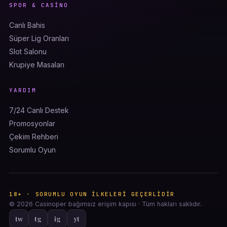
SPOR & CASINO
Canlı Bahis
Süper Lig Oranları
Slot Salonu
Krupiye Masaları
YARDIM
7/24 Canlı Destek
Promosyonlar
Çekim Rehberi
Sorumlu Oyun
18+ · SORUMLU OYUN İLKELERİ GEÇERLİDİR
© 2026 Casinoper bağımsız erişim kapısı · Tüm hakları saklıdır.
tw
tg
ig
yt