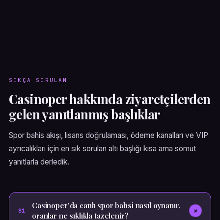
SIKÇA SORULAN
Casinoper hakkında ziyaretçilerden
gelen yanıtlanmış başlıklar
Spor bahis akışı, lisans doğrulaması, ödeme kanalları ve VIP
ayrıcalıkları için en sık sorulan altı başlığı kısa ama somut
yanıtlarla derledik.
Casinoper'da canlı spor bahsi nasıl oynanır,
+
S1
oranlar ne sıklıkla tazelenir?