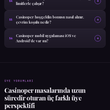
+
S4
limitlerle çalışır?
Casinoper hoşgeldin bonusu nasıl alınır,
+
S5
çevrim koşulu nedir?
Casinoper mobil uygulaması iOS ve
+
S6
Android'de var mı?
ÜYE YORUMLARI
Casinoper masalarında uzun
süredir oturan üç farklı üye
perspektifi