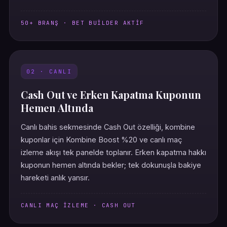
50+ BRANŞ · BET BUILDER AKTIF
02 · CANLI
Cash Out ve Erken Kapatma Kuponun
Hemen Altında
Canlı bahis sekmesinde Cash Out özelliği, kombine
kuponlar için Kombine Boost %20 ve canlı maç
izleme akışı tek panelde toplanır. Erken kapatma hakkı
kuponun hemen altında bekler; tek dokunuşla bakiye
hareketi anlık yansır.
CANLI MAÇ İZLEME · CASH OUT