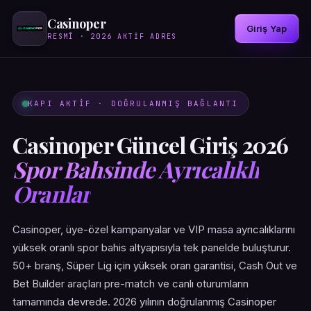
Casinoper
Giriş Yap
RESMÎ · 2026 AKTIF ADRES
KAPI AKTIF · DOĞRULANMIŞ BAĞLANTI
Casinoper Güncel Giriş 2026
Spor Bahsinde Ayrıcalıklı
Oranlar
Casinoper, üye-özel kampanyalar ve VIP masa ayrıcalıklarını
yüksek oranlı spor bahis altyapısıyla tek panelde buluşturur.
50+ branş, Süper Lig için yüksek oran garantisi, Cash Out ve
Bet Builder araçları pre-match ve canlı oturumların
tamamında devrede. 2026 yılının doğrulanmış Casinoper