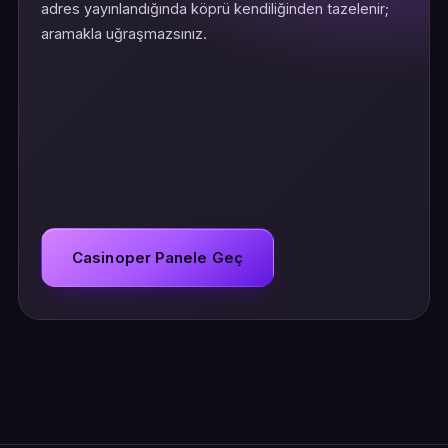
adres yayınlandığında köprü kendiliğinden tazelenir;
aramakla uğraşmazsınız.
Casinoper Panele Geç